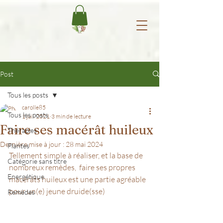
Post
Tous les posts
carolle85
Tous les posts
1 juil. 2021
3 min de lecture
Faire ses macérât huileux
Thérapies
Dernière mise à jour :
28 mai 2024
Plantes
Tellement simple à réaliser, et la base de 
Catégorie sans titre
nombreux remèdes,  faire ses propres 
Energétique
macérâts huileux est une partie agréable 
pour un(e) jeune druide(sse)
Remèdes