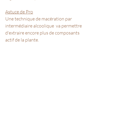
Astuce de Pro
Une technique de macération par 
intermédiaire alcoolique  va permettre 
d'extraire encore plus de composants 
actif de la plante.
Pour cela il suffit de hacher les plantes 
sèche (pas de plante fraîche) et de les 
imbiber d'alcool non dénaturé à 90° 
(inutile si degré inférieur)
On pourra ainsi laisser s'imbiber nos 
plantes pendant deux heures.
On obtient une sorte de pâte mélange de 
plante et d'alcool
qu'on fera chauffer doucement au bain 
marie en mélangeant dynamiquement.
L'alcool va alors s'évaporer  
Remèdes