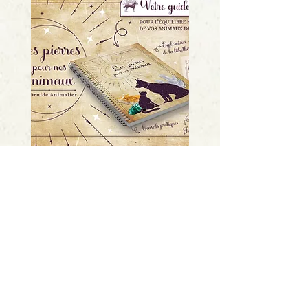
Livre "les pierres pour nos
animaux"
Rupture de stock
CGV
Mentions légales
Politique de confidentialité