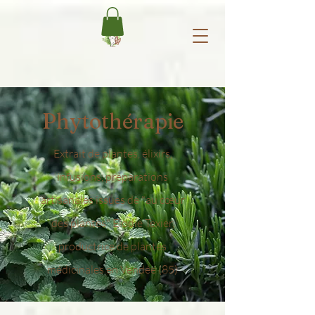
Phytothérapie
Extrait de plantes, élixirs,
infusions, préparations
artisanales issues de "au cœur
des plantes" Elodie Texier,
productrice de plantes
médicinales en Vendée (85)