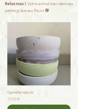
Relax max !
Votre animal bien dans ses
pattes grâce aux fleurs
🌸
Gamelle nature
Prix
29,00 €