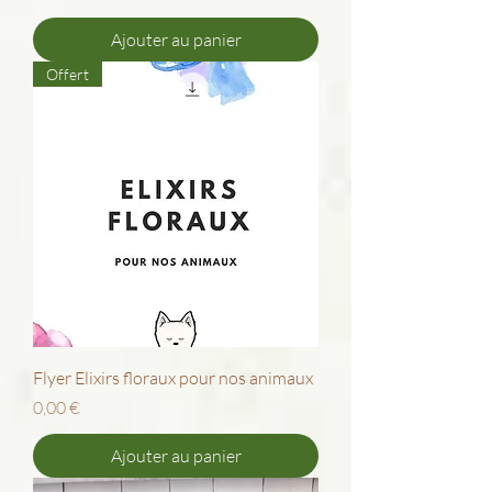
Ajouter au panier
Offert
Flyer Elixirs floraux pour nos animaux
Prix
0,00 €
Ajouter au panier