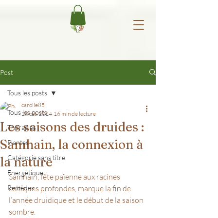
Post
Tous les posts
carolle85
Tous les posts
28 oct. 2024
16 min de lecture
Les saisons des druides :
Thérapies
Samhain, la connexion à
Plantes
Catégorie sans titre
la nature
Energétique
Samhain, fête païenne aux racines 
Remèdes
celtiques profondes, marque la fin de 
l’année druidique et le début de la saison 
sombre. 