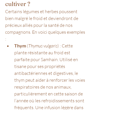
cultiver ?
Certains légumes et herbes poussent 
bien malgré le froid et deviendront de 
précieux alliés pour la santé de nos 
compagnons. En voici quelques exemples 
:
Thym
 (
Thymus vulgaris
) : Cette 
plante résistante au froid est 
parfaite pour Samhain. Utilisé en 
tisane pour ses propriétés 
antibactériennes et digestives, le 
thym peut aider à renforcer les voies 
respiratoires de nos animaux, 
particulièrement en cette saison de 
l’année où les refroidissements sont 
fréquents. Une infusion légère dans 
leur eau de boisson (en toute petite 
quantité) peut offrir un soutien 
supplémentaire.